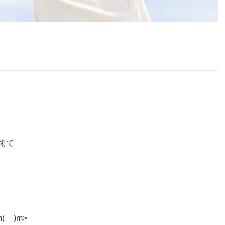
術で
m(__)m>