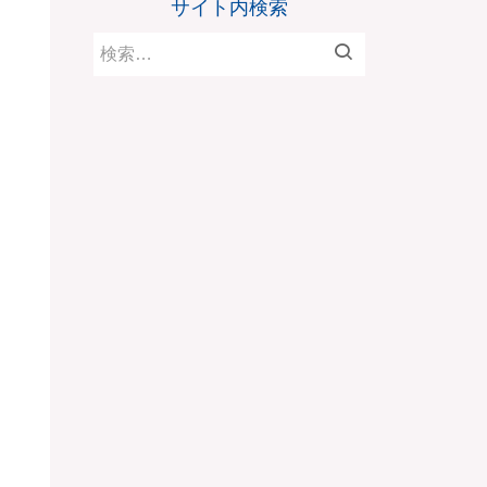
サイト内検索
検
索: