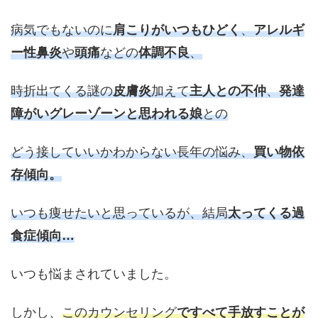
病気でもないのに
肩こりがいつもひどく
、
アレルギ
ー性鼻炎
や
頭痛
などの
体調不良
、
時折出てくる謎の
皮膚炎
加えて
主人との不仲
、
発達
障がいグレーゾーンと思われる娘
との
どう接していいかわからない長年の悩み、
買い物依
存傾向。
いつも痩せたいと思っているが、
結局
太ってくる過
食症傾向…
いつも悩まされていました。
しかし、
このカウンセリング
ですべて手放すことが